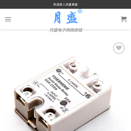
Skip
欢迎进入月盛商城
to
content
月盛电子网络商城
添加
到我
的购
物车